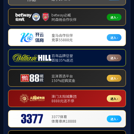
西北工业大学冬青学会组织的《冬青论坛2023-动
力强国与能源高效利用系列讲座》特邀国内动力与能
源领域的权威专家，针对“双碳”战略驱动下的动力与
能源领域新发展、新技术和新机遇进行专题讲授，旨
在帮助行业内青年教师和学者明晰前沿学术热点和技
术变革的趋势。
2023年6月10日星期六上午10：00，应西北工业大
学冬青学会杜昆副教授邀请，来自西北工业大学的陈
福振副教授针对《航空发动机中的多相流基础问题》
带来了一场前沿、系统的专题学术报告。报告由yl6809
永利检测中心杜昆副教授主持。
陈福振教授首先介绍了本次报告的研究背景。其
研究可以归结为三类基础科学问题：第一类是气体液
体两相流，核心是界面的问题；第二类是流体颗粒两
相流，其难点在于考虑颗粒的相互作用力的话，计算
难度非常大；第三类是多相流与多物理场的耦合问
题，其难点在于多物理场之间存在相互转换。针对以